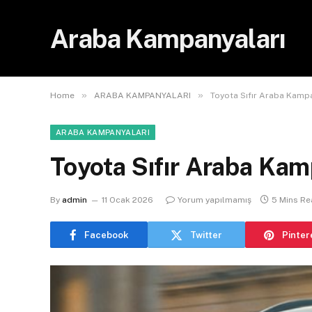
Araba Kampanyaları
»
»
Home
ARABA KAMPANYALARI
Toyota Sıfır Araba Kamp
ARABA KAMPANYALARI
Toyota Sıfır Araba Kam
By
admin
11 Ocak 2026
Yorum yapılmamış
5 Mins R
Facebook
Twitter
Pinter