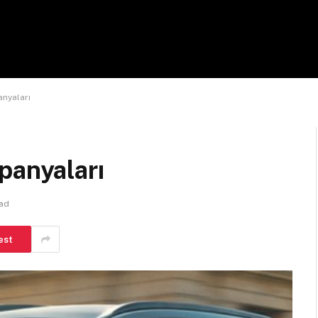
anyaları
panyaları
ead
est