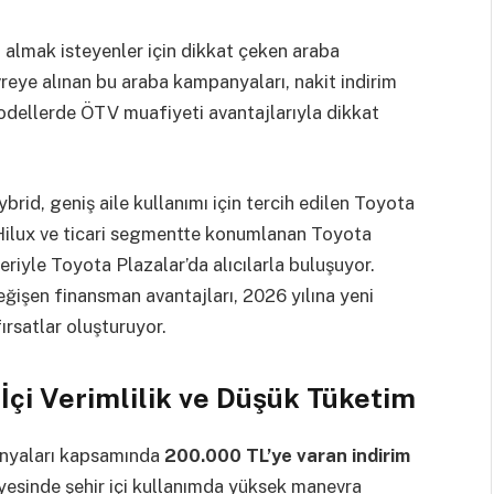
 almak isteyenler için dikkat çeken araba
vreye alınan bu araba kampanyaları, nakit indirim
modellerde ÖTV muafiyeti avantajlarıyla dikkat
brid, geniş aile kullanımı için tercih edilen Toyota
 Hilux ve ticari segmentte konumlanan Toyota
leriyle Toyota Plazalar’da alıcılarla buluşuyor.
işen finansman avantajları, 2026 yılına yeni
fırsatlar oluşturuyor.
 İçi Verimlilik ve Düşük Tüketim
anyaları kapsamında
200.000 TL’ye varan indirim
yesinde şehir içi kullanımda yüksek manevra