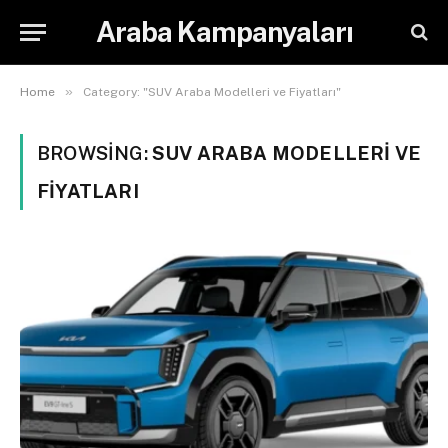
Araba Kampanyaları
»
Home
Category: "SUV Araba Modelleri ve Fiyatları"
BROWSING:
SUV ARABA MODELLERI VE
FIYATLARI